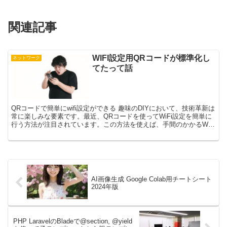
関連記事
WIFI設定用QRコードが標準化し
ネットワーク
てたって話
QRコードで簡単にwifi設定ができる 趣味のDIYにおいて、技術革新は
常に楽しみな要素です。最近、QRコードを使ってWiFi設定を簡単に
行う方法が注目されています。この方法を使えば、手間のかかるWiFi
設定作業を簡略化し、時間と労力を節約...
AI画像生成 Google Colab用チートシート
2024年版
PHP LaravelのBladeで@section, @yield