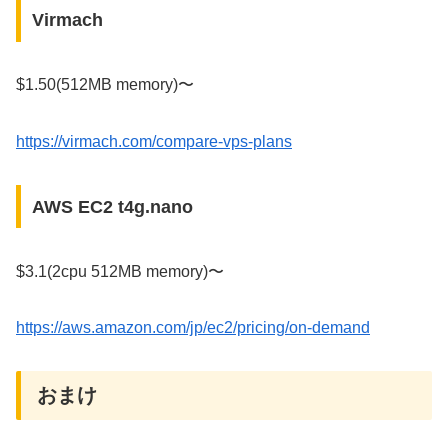
Virmach
$1.50(512MB memory)〜
https://virmach.com/compare-vps-plans
AWS EC2 t4g.nano
$3.1(2cpu 512MB memory)〜
https://aws.amazon.com/jp/ec2/pricing/on-demand
おまけ