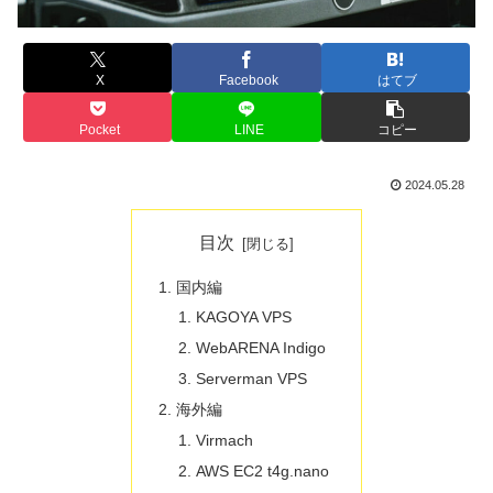
X
Facebook
はてブ
Pocket
LINE
コピー
2024.05.28
目次
国内編
KAGOYA VPS
WebARENA Indigo
Serverman VPS
海外編
Virmach
AWS EC2 t4g.nano