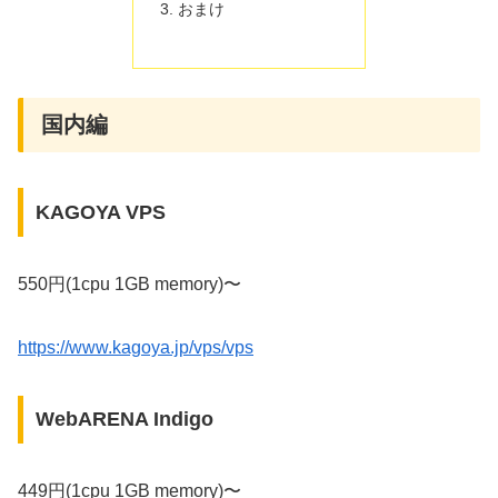
おまけ
国内編
KAGOYA VPS
550円(1cpu 1GB memory)〜
https://www.kagoya.jp/vps/vps
WebARENA Indigo
449円(1cpu 1GB memory)〜